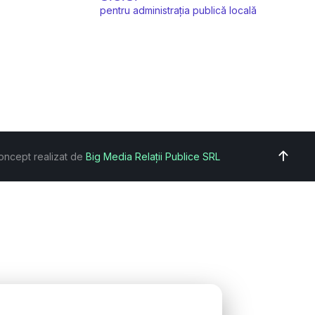
pentru administrația publică locală
oncept realizat de
Big Media Relații Publice SRL