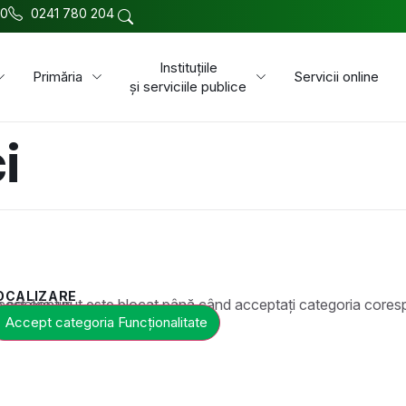
00
0241 780 204
Instituțiile
Primăria
Servicii online
și serviciile publice
i
OCALIZARE
t este blocat până când acceptați categoria corespunzătoare de cookie-uri.
Accept categoria Funcționalitate