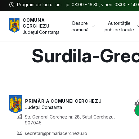
Program de lucru: luni - joi 08:00 - 16:30, vineri: 08:00 - 14:
COMUNA
Despre
Autoritățile
CERCHEZU
comună
publice locale
Județul
Constanța
Surdila-Grec
PRIMĂRIA COMUNEI CERCHEZU
L
Acest conținu
Județul
Constanța
Str. General Cerchez nr. 28, Satul Cerchezu,
907045
secretar@primariacerchezu.ro