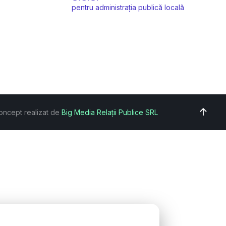
pentru administrația publică locală
oncept realizat de
Big Media Relații Publice SRL