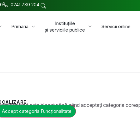
00
0241 780 204
Instituțiile
Primăria
Servicii online
și serviciile publice
OCALIZARE
t este blocat până când acceptați categoria corespunzătoare de cookie-uri.
Accept categoria Funcționalitate