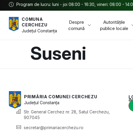
Program de lucru: luni - joi 08:00 - 16:30, vineri: 08:00 - 14:
COMUNA
Despre
Autoritățile
CERCHEZU
comună
publice locale
Județul
Constanța
Suseni
PRIMĂRIA COMUNEI CERCHEZU
L
Acest conținu
Județul
Constanța
Str. General Cerchez nr. 28, Satul Cerchezu,
907045
secretar@primariacerchezu.ro