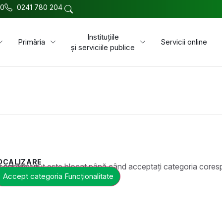
00
0241 780 204
Instituțiile
Primăria
Servicii online
și serviciile publice
OCALIZARE
t este blocat până când acceptați categoria corespunzătoare de cookie-uri.
Accept categoria Funcționalitate