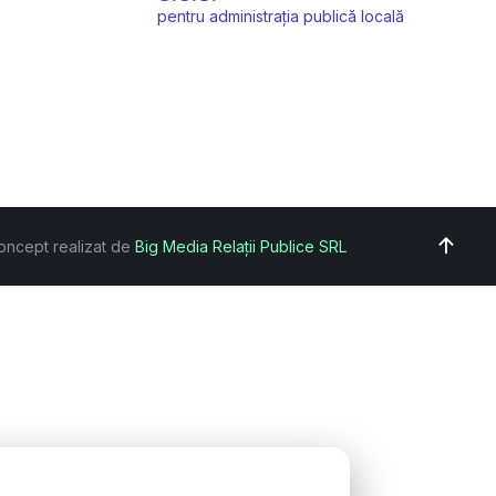
pentru administrația publică locală
oncept realizat de
Big Media Relații Publice SRL