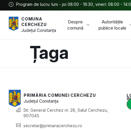
Program de lucru: luni - joi 08:00 - 16:30, vineri: 08:00 - 14:
COMUNA
Despre
Autoritățile
CERCHEZU
comună
publice locale
Județul
Constanța
Țaga
PRIMĂRIA COMUNEI CERCHEZU
L
Acest conținu
Județul
Constanța
Str. General Cerchez nr. 28, Satul Cerchezu,
907045
secretar@primariacerchezu.ro