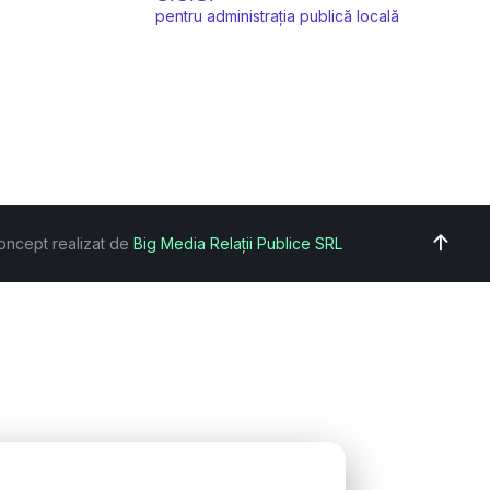
pentru administrația publică locală
oncept realizat de
Big Media Relații Publice SRL