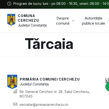
Program de lucru: luni - joi 08:00 - 16:30, vineri: 08:00 - 14:
COMUNA
Despre
Autoritățile
CERCHEZU
comună
publice locale
Județul
Constanța
Tărcaia
PRIMĂRIA COMUNEI CERCHEZU
L
Acest conținu
Județul
Constanța
Str. General Cerchez nr. 28, Satul Cerchezu,
907045
secretar@primariacerchezu.ro