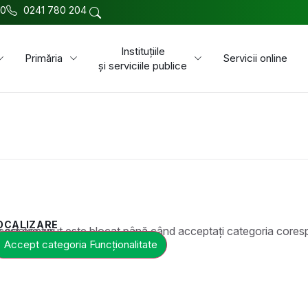
00
0241 780 204
Instituțiile
Primăria
Servicii online
și serviciile publice
OCALIZARE
t este blocat până când acceptați categoria corespunzătoare de cookie-uri.
Accept categoria Funcționalitate