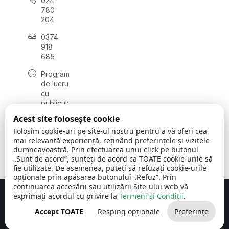
0241
780
204
0374
918
685
Program
de lucru
cu
publicul:
luni - joi
Acest site folosește cookie
08:00 -
Folosim cookie-uri pe site-ul nostru pentru a vă oferi cea
16:30
mai relevantă experiență, reținând preferințele și vizitele
, vineri:
dumneavoastră. Prin efectuarea unui click pe butonul
08:00 -
„Sunt de acord”, sunteți de acord ca TOATE cookie-urile să
14:00
fie utilizate. De asemenea, puteți să refuzați cookie-urile
opționale prin apăsarea butonului „Refuz”. Prin
continuarea accesării sau utilizării Site-ului web vă
exprimați acordul cu privire la
Termeni și Condiții
.
Concept realizat de
Big Media Relații Publice SRL
Accept TOATE
Resping opționale
Preferințe
Comuna Cerchezu
© 2026
Toate drepturile rezervate