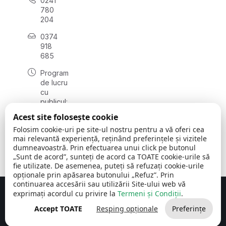
0241
780
204
0374
918
685
Program
de lucru
cu
publicul:
luni - joi
Acest site folosește cookie
08:00 -
Folosim cookie-uri pe site-ul nostru pentru a vă oferi cea
16:30
mai relevantă experiență, reținând preferințele și vizitele
, vineri:
dumneavoastră. Prin efectuarea unui click pe butonul
08:00 -
„Sunt de acord”, sunteți de acord ca TOATE cookie-urile să
14:00
fie utilizate. De asemenea, puteți să refuzați cookie-urile
opționale prin apăsarea butonului „Refuz”. Prin
continuarea accesării sau utilizării Site-ului web vă
exprimați acordul cu privire la
Termeni și Condiții
.
Concept realizat de
Big Media Relații Publice SRL
Accept TOATE
Resping opționale
Preferințe
Comuna Cerchezu
© 2026
Toate drepturile rezervate