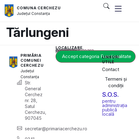
COMUNA CERCHEZU
Județul
Constanța
Tărlungeni
LOCALIZARE
Acest conținut este blocat până când acceptați categoria corespunzătoare de cookie-uri.
PRIMĂRIA
Accept categoria Funcționalitate
LINKURI
COMUNEI
UTILE
CERCHEZU
Contact
Județul
Constanța
Termeni și
Str.
condiții
General
S.O.S.
Cerchez
nr. 28,
pentru
administrația
Satul
publică
Cerchezu,
locală
907045
secretar@primariacerchezu.ro