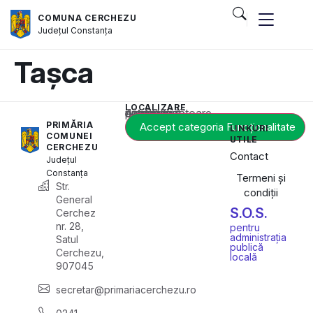
COMUNA CERCHEZU
Județul
Constanța
Tașca
LOCALIZARE
Acest conținut este blocat până când acceptați categoria corespunzătoare de cookie-uri.
PRIMĂRIA
Accept categoria Funcționalitate
LINKURI
COMUNEI
UTILE
CERCHEZU
Contact
Județul
Constanța
Termeni și
Str.
condiții
General
S.O.S.
Cerchez
nr. 28,
pentru
administrația
Satul
publică
Cerchezu,
locală
907045
secretar@primariacerchezu.ro