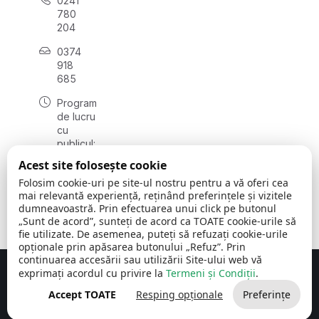
0241
780
204
0374
918
685
Program
de lucru
cu
publicul:
luni - joi
Acest site folosește cookie
08:00 -
Folosim cookie-uri pe site-ul nostru pentru a vă oferi cea
16:30
mai relevantă experiență, reținând preferințele și vizitele
, vineri:
dumneavoastră. Prin efectuarea unui click pe butonul
08:00 -
„Sunt de acord”, sunteți de acord ca TOATE cookie-urile să
14:00
fie utilizate. De asemenea, puteți să refuzați cookie-urile
opționale prin apăsarea butonului „Refuz”. Prin
continuarea accesării sau utilizării Site-ului web vă
exprimați acordul cu privire la
Termeni și Condiții
.
Concept realizat de
Big Media Relații Publice SRL
Accept TOATE
Resping opționale
Preferințe
Comuna Cerchezu
© 2026
Toate drepturile rezervate