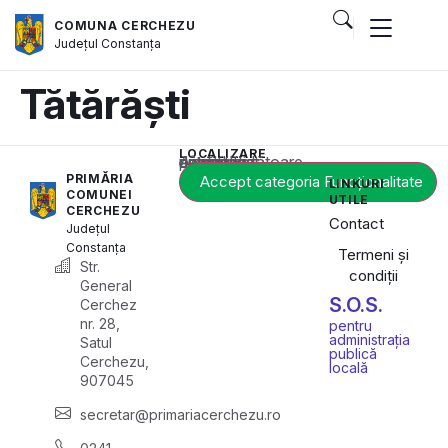
COMUNA CERCHEZU
Județul
Constanța
Tătărăști
LOCALIZARE
Acest conținut este blocat până când acceptați categoria corespunzătoare de cookie-uri.
PRIMĂRIA
Accept categoria Funcționalitate
LINKURI
COMUNEI
UTILE
CERCHEZU
Contact
Județul
Constanța
Termeni și
Str.
condiții
General
S.O.S.
Cerchez
nr. 28,
pentru
administrația
Satul
publică
Cerchezu,
locală
907045
secretar@primariacerchezu.ro