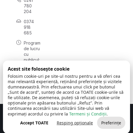
0241
780
204
0374
918
685
Program
de lucru
cu
publicul:
luni - joi
Acest site folosește cookie
08:00 -
Folosim cookie-uri pe site-ul nostru pentru a vă oferi cea
16:30
mai relevantă experiență, reținând preferințele și vizitele
, vineri:
dumneavoastră. Prin efectuarea unui click pe butonul
08:00 -
„Sunt de acord”, sunteți de acord ca TOATE cookie-urile să
14:00
fie utilizate. De asemenea, puteți să refuzați cookie-urile
opționale prin apăsarea butonului „Refuz”. Prin
continuarea accesării sau utilizării Site-ului web vă
exprimați acordul cu privire la
Termeni și Condiții
.
Concept realizat de
Big Media Relații Publice SRL
Accept TOATE
Resping opționale
Preferințe
Comuna Cerchezu
© 2026
Toate drepturile rezervate