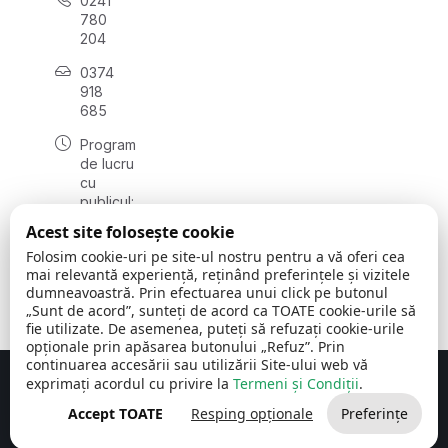
0241
780
204
0374
918
685
Program
de lucru
cu
publicul:
luni - joi
Acest site folosește cookie
08:00 -
Folosim cookie-uri pe site-ul nostru pentru a vă oferi cea
16:30
mai relevantă experiență, reținând preferințele și vizitele
, vineri:
dumneavoastră. Prin efectuarea unui click pe butonul
08:00 -
„Sunt de acord”, sunteți de acord ca TOATE cookie-urile să
14:00
fie utilizate. De asemenea, puteți să refuzați cookie-urile
opționale prin apăsarea butonului „Refuz”. Prin
continuarea accesării sau utilizării Site-ului web vă
exprimați acordul cu privire la
Termeni și Condiții
.
Concept realizat de
Big Media Relații Publice SRL
Accept TOATE
Resping opționale
Preferințe
Comuna Cerchezu
© 2026
Toate drepturile rezervate