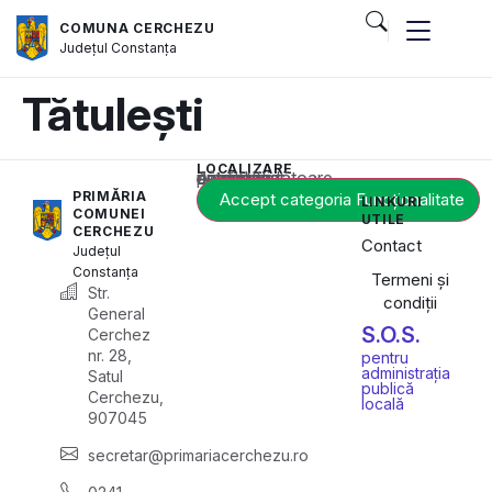
COMUNA CERCHEZU
Județul
Constanța
Tătulești
LOCALIZARE
Acest conținut este blocat până când acceptați categoria corespunzătoare de cookie-uri.
PRIMĂRIA
Accept categoria Funcționalitate
LINKURI
COMUNEI
UTILE
CERCHEZU
Contact
Județul
Constanța
Termeni și
Str.
condiții
General
S.O.S.
Cerchez
nr. 28,
pentru
administrația
Satul
publică
Cerchezu,
locală
907045
secretar@primariacerchezu.ro