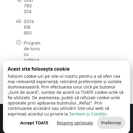
0241
780
204
0374
918
685
Program
de lucru
cu
publicul:
luni - joi
Acest site folosește cookie
08:00 -
Folosim cookie-uri pe site-ul nostru pentru a vă oferi cea
16:30
mai relevantă experiență, reținând preferințele și vizitele
, vineri:
dumneavoastră. Prin efectuarea unui click pe butonul
08:00 -
„Sunt de acord”, sunteți de acord ca TOATE cookie-urile să
14:00
fie utilizate. De asemenea, puteți să refuzați cookie-urile
opționale prin apăsarea butonului „Refuz”. Prin
continuarea accesării sau utilizării Site-ului web vă
exprimați acordul cu privire la
Termeni și Condiții
.
Concept realizat de
Big Media Relații Publice SRL
Accept TOATE
Resping opționale
Preferințe
Comuna Cerchezu
© 2026
Toate drepturile rezervate