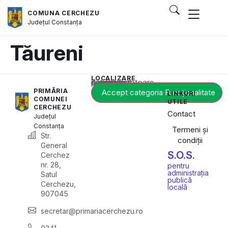
COMUNA CERCHEZU
Județul
Constanța
Tăureni
LOCALIZARE
Acest conținut este blocat până când acceptați categoria corespunzătoare de cookie-uri.
PRIMĂRIA
Accept categoria Funcționalitate
LINKURI
COMUNEI
UTILE
CERCHEZU
Contact
Județul
Constanța
Termeni și
Str.
condiții
General
S.O.S.
Cerchez
nr. 28,
pentru
administrația
Satul
publică
Cerchezu,
locală
907045
secretar@primariacerchezu.ro