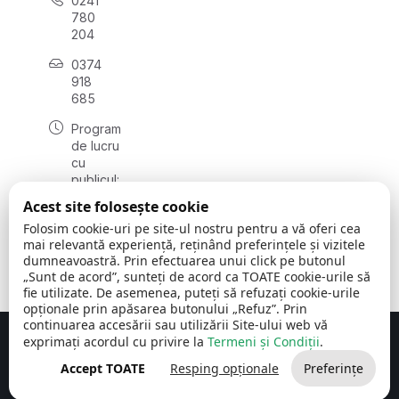
0241
780
204
0374
918
685
Program
de lucru
cu
publicul:
luni - joi
Acest site folosește cookie
08:00 -
Folosim cookie-uri pe site-ul nostru pentru a vă oferi cea
16:30
mai relevantă experiență, reținând preferințele și vizitele
, vineri:
dumneavoastră. Prin efectuarea unui click pe butonul
08:00 -
„Sunt de acord”, sunteți de acord ca TOATE cookie-urile să
14:00
fie utilizate. De asemenea, puteți să refuzați cookie-urile
opționale prin apăsarea butonului „Refuz”. Prin
continuarea accesării sau utilizării Site-ului web vă
exprimați acordul cu privire la
Termeni și Condiții
.
Concept realizat de
Big Media Relații Publice SRL
Accept TOATE
Resping opționale
Preferințe
Comuna Cerchezu
© 2026
Toate drepturile rezervate