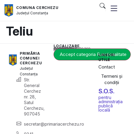
COMUNA CERCHEZU
Județul
Constanța
Teliu
LOCALIZARE
Acest conținut este blocat până când acceptați categoria corespunzătoare de cookie-uri.
PRIMĂRIA
Accept categoria Funcționalitate
LINKURI
COMUNEI
UTILE
CERCHEZU
Contact
Județul
Constanța
Termeni și
Str.
condiții
General
S.O.S.
Cerchez
nr. 28,
pentru
administrația
Satul
publică
Cerchezu,
locală
907045
secretar@primariacerchezu.ro