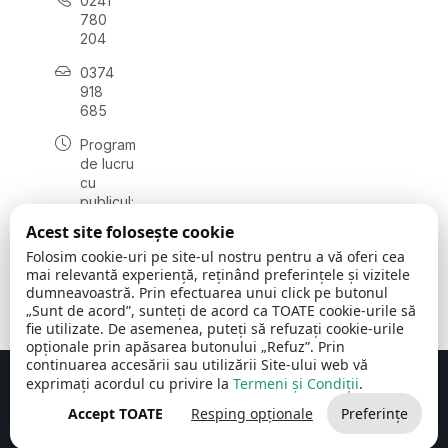
0241
780
204
0374
918
685
Program
de lucru
cu
publicul:
luni - joi
Acest site folosește cookie
08:00 -
Folosim cookie-uri pe site-ul nostru pentru a vă oferi cea
16:30
mai relevantă experiență, reținând preferințele și vizitele
, vineri:
dumneavoastră. Prin efectuarea unui click pe butonul
08:00 -
„Sunt de acord”, sunteți de acord ca TOATE cookie-urile să
14:00
fie utilizate. De asemenea, puteți să refuzați cookie-urile
opționale prin apăsarea butonului „Refuz”. Prin
continuarea accesării sau utilizării Site-ului web vă
exprimați acordul cu privire la
Termeni și Condiții
.
Concept realizat de
Big Media Relații Publice SRL
Accept TOATE
Resping opționale
Preferințe
Comuna Cerchezu
© 2026
Toate drepturile rezervate