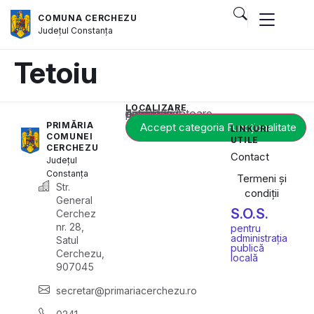
COMUNA CERCHEZU
Județul
Constanța
Tetoiu
LOCALIZARE
Acest conținut este blocat până când acceptați categoria corespunzătoare de cookie-uri.
PRIMĂRIA
Accept categoria Funcționalitate
LINKURI
COMUNEI
UTILE
CERCHEZU
Contact
Județul
Constanța
Termeni și
Str.
condiții
General
S.O.S.
Cerchez
nr. 28,
pentru
administrația
Satul
publică
Cerchezu,
locală
907045
secretar@primariacerchezu.ro