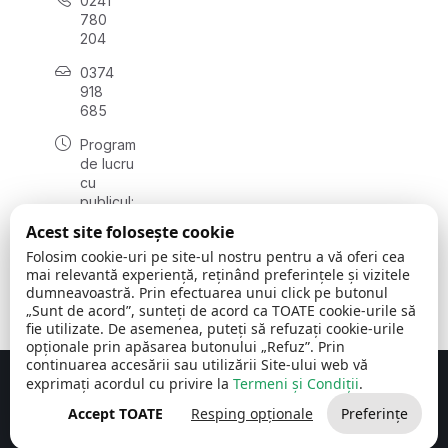
0241
780
204
0374
918
685
Program
de lucru
cu
publicul:
luni - joi
Acest site folosește cookie
08:00 -
Folosim cookie-uri pe site-ul nostru pentru a vă oferi cea
16:30
mai relevantă experiență, reținând preferințele și vizitele
, vineri:
dumneavoastră. Prin efectuarea unui click pe butonul
08:00 -
„Sunt de acord”, sunteți de acord ca TOATE cookie-urile să
14:00
fie utilizate. De asemenea, puteți să refuzați cookie-urile
opționale prin apăsarea butonului „Refuz”. Prin
continuarea accesării sau utilizării Site-ului web vă
exprimați acordul cu privire la
Termeni și Condiții
.
Concept realizat de
Big Media Relații Publice SRL
Accept TOATE
Resping opționale
Preferințe
Comuna Cerchezu
© 2026
Toate drepturile rezervate