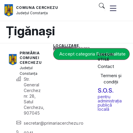
COMUNA CERCHEZU
Județul
Constanța
Țigănași
LOCALIZARE
Acest conținut este blocat până când acceptați categoria corespunzătoare de cookie-uri.
PRIMĂRIA
Accept categoria Funcționalitate
LINKURI
COMUNEI
UTILE
CERCHEZU
Contact
Județul
Constanța
Termeni și
Str.
condiții
General
S.O.S.
Cerchez
nr. 28,
pentru
administrația
Satul
publică
Cerchezu,
locală
907045
secretar@primariacerchezu.ro