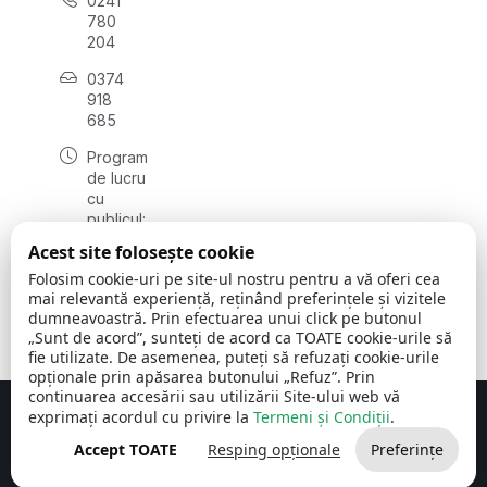
0241
780
204
0374
918
685
Program
de lucru
cu
publicul:
luni - joi
Acest site folosește cookie
08:00 -
Folosim cookie-uri pe site-ul nostru pentru a vă oferi cea
16:30
mai relevantă experiență, reținând preferințele și vizitele
, vineri:
dumneavoastră. Prin efectuarea unui click pe butonul
08:00 -
„Sunt de acord”, sunteți de acord ca TOATE cookie-urile să
14:00
fie utilizate. De asemenea, puteți să refuzați cookie-urile
opționale prin apăsarea butonului „Refuz”. Prin
continuarea accesării sau utilizării Site-ului web vă
exprimați acordul cu privire la
Termeni și Condiții
.
Concept realizat de
Big Media Relații Publice SRL
Accept TOATE
Resping opționale
Preferințe
Comuna Cerchezu
© 2026
Toate drepturile rezervate