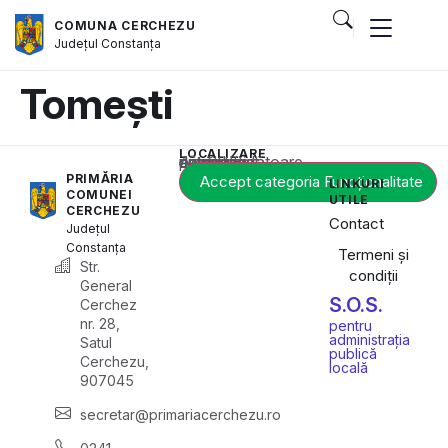
COMUNA CERCHEZU
Județul
Constanța
Tomești
LOCALIZARE
Acest conținut este blocat până când acceptați categoria corespunzătoare de cookie-uri.
PRIMĂRIA
Accept categoria Funcționalitate
LINKURI
COMUNEI
UTILE
CERCHEZU
Contact
Județul
Constanța
Termeni și
Str.
condiții
General
S.O.S.
Cerchez
nr. 28,
pentru
administrația
Satul
publică
Cerchezu,
locală
907045
secretar@primariacerchezu.ro