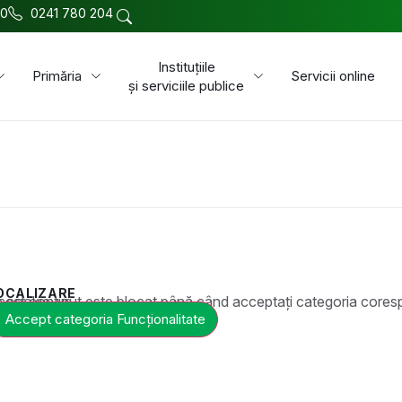
00
0241 780 204
Instituțiile
Primăria
Servicii online
și serviciile publice
OCALIZARE
t este blocat până când acceptați categoria corespunzătoare de cookie-uri.
Accept categoria Funcționalitate