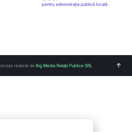
pentru administrația publică locală
oncept realizat de
Big Media Relații Publice SRL