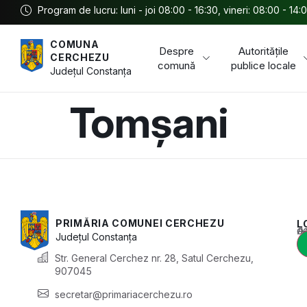
Program de lucru: luni - joi 08:00 - 16:30, vineri: 08:00 - 14:
COMUNA
Despre
Autoritățile
CERCHEZU
comună
publice locale
Județul
Constanța
Tomșani
PRIMĂRIA COMUNEI CERCHEZU
L
Acest conținu
Județul
Constanța
Str. General Cerchez nr. 28, Satul Cerchezu,
907045
secretar@primariacerchezu.ro