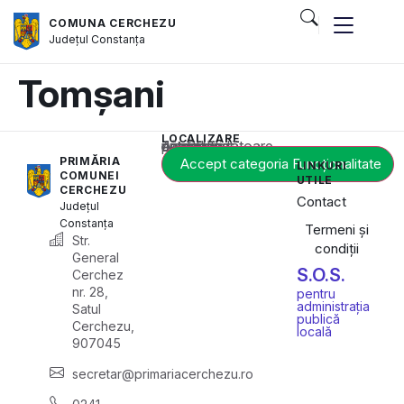
COMUNA CERCHEZU
Județul
Constanța
Tomșani
LOCALIZARE
Acest conținut este blocat până când acceptați categoria corespunzătoare de cookie-uri.
PRIMĂRIA
Accept categoria Funcționalitate
LINKURI
COMUNEI
UTILE
CERCHEZU
Contact
Județul
Constanța
Termeni și
Str.
condiții
General
S.O.S.
Cerchez
nr. 28,
pentru
administrația
Satul
publică
Cerchezu,
locală
907045
secretar@primariacerchezu.ro