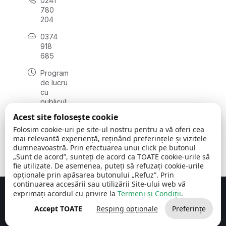
0241
780
204
0374
918
685
Program
de lucru
cu
publicul:
luni - joi
Acest site folosește cookie
08:00 -
Folosim cookie-uri pe site-ul nostru pentru a vă oferi cea
16:30
mai relevantă experiență, reținând preferințele și vizitele
, vineri:
dumneavoastră. Prin efectuarea unui click pe butonul
08:00 -
„Sunt de acord”, sunteți de acord ca TOATE cookie-urile să
14:00
fie utilizate. De asemenea, puteți să refuzați cookie-urile
opționale prin apăsarea butonului „Refuz”. Prin
continuarea accesării sau utilizării Site-ului web vă
exprimați acordul cu privire la
Termeni și Condiții
.
Concept realizat de
Big Media Relații Publice SRL
Accept TOATE
Resping opționale
Preferințe
Comuna Cerchezu
© 2026
Toate drepturile rezervate