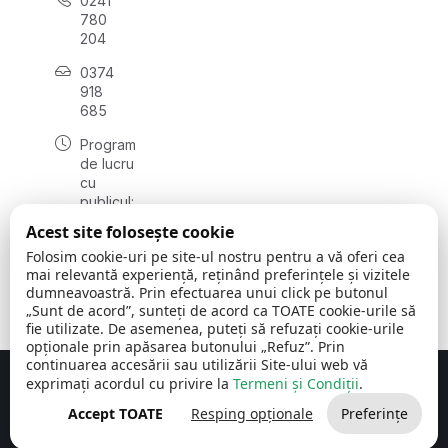
0241
780
204
0374
918
685
Program
de lucru
cu
publicul:
luni - joi
Acest site folosește cookie
08:00 -
Folosim cookie-uri pe site-ul nostru pentru a vă oferi cea
16:30
mai relevantă experiență, reținând preferințele și vizitele
, vineri:
dumneavoastră. Prin efectuarea unui click pe butonul
08:00 -
„Sunt de acord”, sunteți de acord ca TOATE cookie-urile să
14:00
fie utilizate. De asemenea, puteți să refuzați cookie-urile
opționale prin apăsarea butonului „Refuz”. Prin
continuarea accesării sau utilizării Site-ului web vă
exprimați acordul cu privire la
Termeni și Condiții
.
Concept realizat de
Big Media Relații Publice SRL
Accept TOATE
Resping opționale
Preferințe
Comuna Cerchezu
© 2026
Toate drepturile rezervate