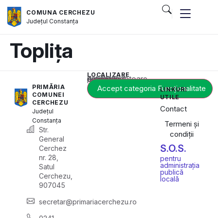
COMUNA CERCHEZU
Județul
Constanța
Toplița
LOCALIZARE
Acest conținut este blocat până când acceptați categoria corespunzătoare de cookie-uri.
PRIMĂRIA
Accept categoria Funcționalitate
LINKURI
COMUNEI
UTILE
CERCHEZU
Contact
Județul
Constanța
Termeni și
Str.
condiții
General
S.O.S.
Cerchez
nr. 28,
pentru
administrația
Satul
publică
Cerchezu,
locală
907045
secretar@primariacerchezu.ro