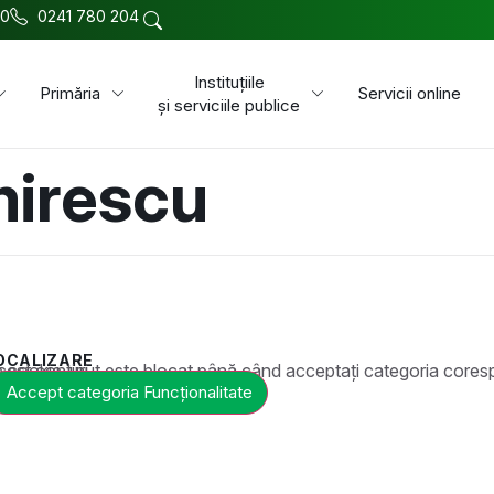
00
0241 780 204
Instituțiile
Primăria
Servicii online
și serviciile publice
mirescu
OCALIZARE
t este blocat până când acceptați categoria corespunzătoare de cookie-uri.
Accept categoria Funcționalitate