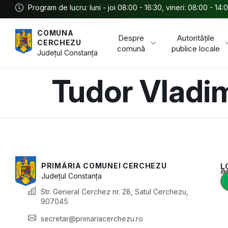
Program de lucru: luni - joi 08:00 - 16:30, vineri: 08:00 - 14:
COMUNA
Despre
Autoritățile
CERCHEZU
comună
publice locale
Județul
Constanța
Tudor Vladi
PRIMĂRIA COMUNEI CERCHEZU
L
Acest conținu
Județul
Constanța
Str. General Cerchez nr. 28, Satul Cerchezu,
907045
secretar@primariacerchezu.ro