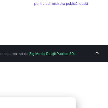
pentru administrația publică locală
oncept realizat de
Big Media Relații Publice SRL