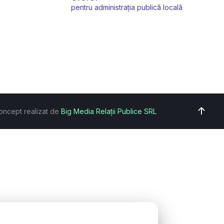
pentru administrația publică locală
oncept realizat de
Big Media Relații Publice SRL