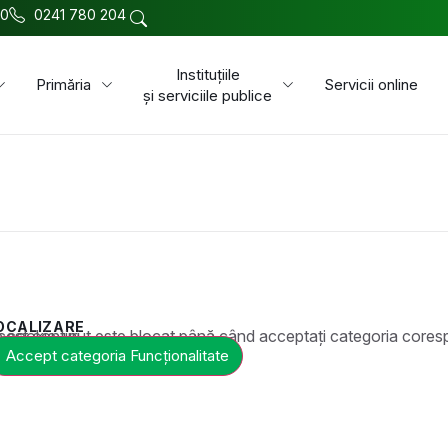
00
0241 780 204
Instituțiile
Primăria
Servicii online
și serviciile publice
OCALIZARE
t este blocat până când acceptați categoria corespunzătoare de cookie-uri.
Accept categoria Funcționalitate