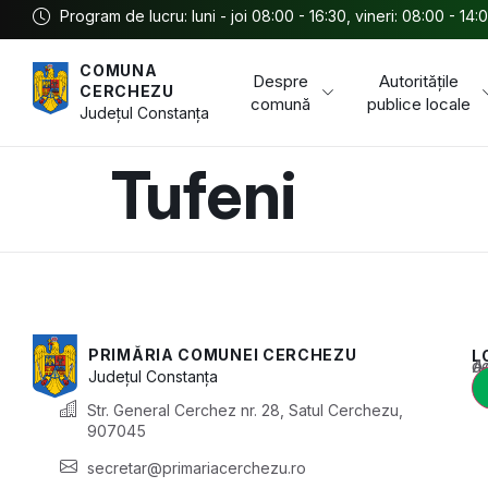
Program de lucru: luni - joi 08:00 - 16:30, vineri: 08:00 - 14:
COMUNA
Despre
Autoritățile
CERCHEZU
comună
publice locale
Județul
Constanța
Tufeni
PRIMĂRIA COMUNEI CERCHEZU
L
Acest conținu
Județul
Constanța
Str. General Cerchez nr. 28, Satul Cerchezu,
907045
secretar@primariacerchezu.ro