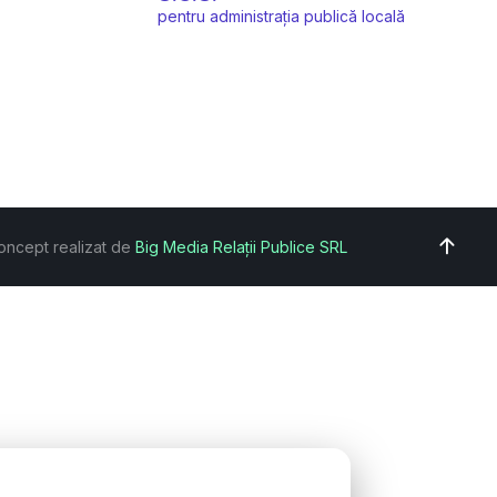
pentru administrația publică locală
oncept realizat de
Big Media Relații Publice SRL