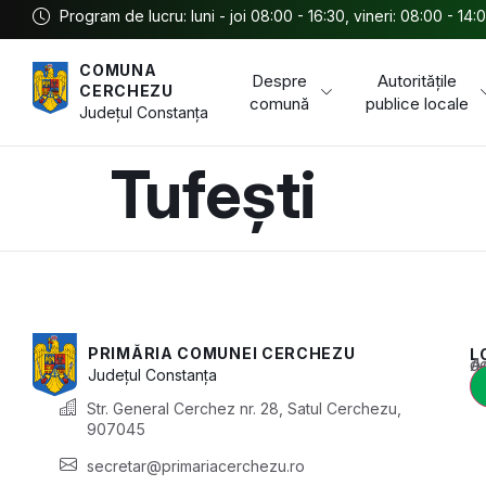
Program de lucru: luni - joi 08:00 - 16:30, vineri: 08:00 - 14:
COMUNA
Despre
Autoritățile
CERCHEZU
comună
publice locale
Județul
Constanța
Tufești
PRIMĂRIA COMUNEI CERCHEZU
L
Acest conținu
Județul
Constanța
Str. General Cerchez nr. 28, Satul Cerchezu,
907045
secretar@primariacerchezu.ro