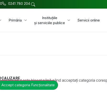
00
0241 780 204
Instituțiile
Primăria
Servicii online
și serviciile publice
OCALIZARE
t este blocat până când acceptați categoria corespunzătoare de cookie-uri.
Accept categoria Funcționalitate