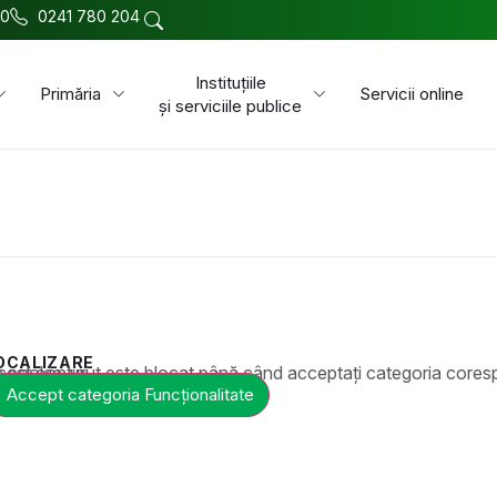
00
0241 780 204
Instituțiile
Primăria
Servicii online
și serviciile publice
OCALIZARE
t este blocat până când acceptați categoria corespunzătoare de cookie-uri.
Accept categoria Funcționalitate