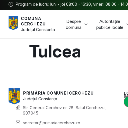
Program de lucru: luni - joi 08:00 - 16:30, vineri: 08:00 - 14:
COMUNA
Despre
Autoritățile
CERCHEZU
comună
publice locale
Județul
Constanța
Tulcea
PRIMĂRIA COMUNEI CERCHEZU
L
Acest conținu
Județul
Constanța
Str. General Cerchez nr. 28, Satul Cerchezu,
907045
secretar@primariacerchezu.ro