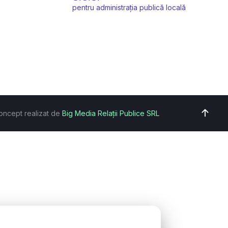
pentru administrația publică locală
oncept realizat de
Big Media Relații Publice SRL