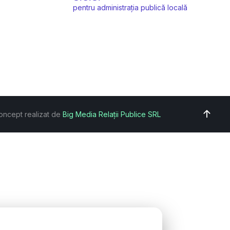
pentru administrația publică locală
oncept realizat de
Big Media Relații Publice SRL