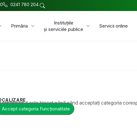
00
0241 780 204
Instituțiile
Primăria
Servicii online
și serviciile publice
OCALIZARE
t este blocat până când acceptați categoria corespunzătoare de cookie-uri.
Accept categoria Funcționalitate