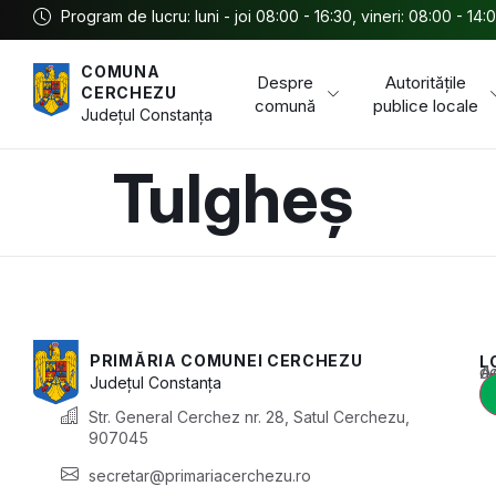
Program de lucru: luni - joi 08:00 - 16:30, vineri: 08:00 - 14:
COMUNA
Despre
Autoritățile
CERCHEZU
comună
publice locale
Județul
Constanța
Tulgheș
PRIMĂRIA COMUNEI CERCHEZU
L
Acest conținu
Județul
Constanța
Str. General Cerchez nr. 28, Satul Cerchezu,
907045
secretar@primariacerchezu.ro