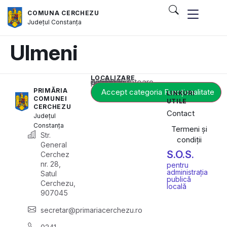
COMUNA CERCHEZU
Județul
Constanța
Ulmeni
LOCALIZARE
Acest conținut este blocat până când acceptați categoria corespunzătoare de cookie-uri.
PRIMĂRIA
Accept categoria Funcționalitate
LINKURI
COMUNEI
UTILE
CERCHEZU
Contact
Județul
Constanța
Termeni și
Str.
condiții
General
S.O.S.
Cerchez
nr. 28,
pentru
administrația
Satul
publică
Cerchezu,
locală
907045
secretar@primariacerchezu.ro