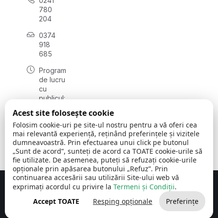
0241
780
204
0374
918
685
Program
de lucru
cu
publicul:
luni - joi
Acest site folosește cookie
08:00 -
Folosim cookie-uri pe site-ul nostru pentru a vă oferi cea
16:30
mai relevantă experiență, reținând preferințele și vizitele
, vineri:
dumneavoastră. Prin efectuarea unui click pe butonul
08:00 -
„Sunt de acord”, sunteți de acord ca TOATE cookie-urile să
14:00
fie utilizate. De asemenea, puteți să refuzați cookie-urile
opționale prin apăsarea butonului „Refuz”. Prin
continuarea accesării sau utilizării Site-ului web vă
exprimați acordul cu privire la
Termeni și Condiții
.
Concept realizat de
Big Media Relații Publice SRL
Accept TOATE
Resping opționale
Preferințe
Comuna Cerchezu
© 2026
Toate drepturile rezervate