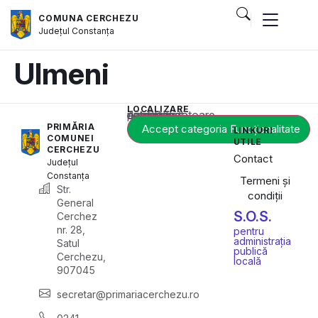
COMUNA CERCHEZU
Județul
Constanța
Ulmeni
LOCALIZARE
Acest conținut este blocat până când acceptați categoria corespunzătoare de cookie-uri.
PRIMĂRIA
Accept categoria Funcționalitate
LINKURI
COMUNEI
UTILE
CERCHEZU
Contact
Județul
Constanța
Termeni și
Str.
condiții
General
S.O.S.
Cerchez
nr. 28,
pentru
administrația
Satul
publică
Cerchezu,
locală
907045
secretar@primariacerchezu.ro