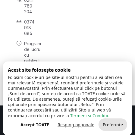
0241
780
204
0374
918
685
Program
de lucru
cu
publicul:
luni - joi
Acest site folosește cookie
08:00 -
Folosim cookie-uri pe site-ul nostru pentru a vă oferi cea
16:30
mai relevantă experiență, reținând preferințele și vizitele
, vineri:
dumneavoastră. Prin efectuarea unui click pe butonul
08:00 -
„Sunt de acord”, sunteți de acord ca TOATE cookie-urile să
14:00
fie utilizate. De asemenea, puteți să refuzați cookie-urile
opționale prin apăsarea butonului „Refuz”. Prin
continuarea accesării sau utilizării Site-ului web vă
exprimați acordul cu privire la
Termeni și Condiții
.
Concept realizat de
Big Media Relații Publice SRL
Accept TOATE
Resping opționale
Preferințe
Comuna Cerchezu
© 2026
Toate drepturile rezervate