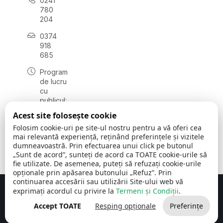
0241
780
204
0374
918
685
Program
de lucru
cu
publicul:
luni - joi
Acest site folosește cookie
08:00 -
Folosim cookie-uri pe site-ul nostru pentru a vă oferi cea
16:30
mai relevantă experiență, reținând preferințele și vizitele
, vineri:
dumneavoastră. Prin efectuarea unui click pe butonul
08:00 -
„Sunt de acord”, sunteți de acord ca TOATE cookie-urile să
14:00
fie utilizate. De asemenea, puteți să refuzați cookie-urile
opționale prin apăsarea butonului „Refuz”. Prin
continuarea accesării sau utilizării Site-ului web vă
exprimați acordul cu privire la
Termeni și Condiții
.
Concept realizat de
Big Media Relații Publice SRL
Accept TOATE
Resping opționale
Preferințe
Comuna Cerchezu
© 2026
Toate drepturile rezervate