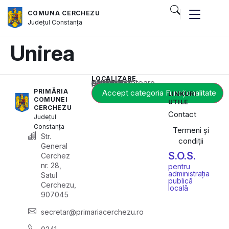
COMUNA CERCHEZU
Județul
Constanța
Unirea
LOCALIZARE
Acest conținut este blocat până când acceptați categoria corespunzătoare de cookie-uri.
PRIMĂRIA
Accept categoria Funcționalitate
LINKURI
COMUNEI
UTILE
CERCHEZU
Contact
Județul
Constanța
Termeni și
Str.
condiții
General
S.O.S.
Cerchez
nr. 28,
pentru
administrația
Satul
publică
Cerchezu,
locală
907045
secretar@primariacerchezu.ro