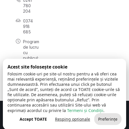
0241
780
204
0374
918
685
Program
de lucru
cu
publicul:
luni - joi
Acest site folosește cookie
08:00 -
Folosim cookie-uri pe site-ul nostru pentru a vă oferi cea
16:30
mai relevantă experiență, reținând preferințele și vizitele
, vineri:
dumneavoastră. Prin efectuarea unui click pe butonul
08:00 -
„Sunt de acord”, sunteți de acord ca TOATE cookie-urile să
14:00
fie utilizate. De asemenea, puteți să refuzați cookie-urile
opționale prin apăsarea butonului „Refuz”. Prin
continuarea accesării sau utilizării Site-ului web vă
exprimați acordul cu privire la
Termeni și Condiții
.
Concept realizat de
Big Media Relații Publice SRL
Accept TOATE
Resping opționale
Preferințe
Comuna Cerchezu
© 2026
Toate drepturile rezervate