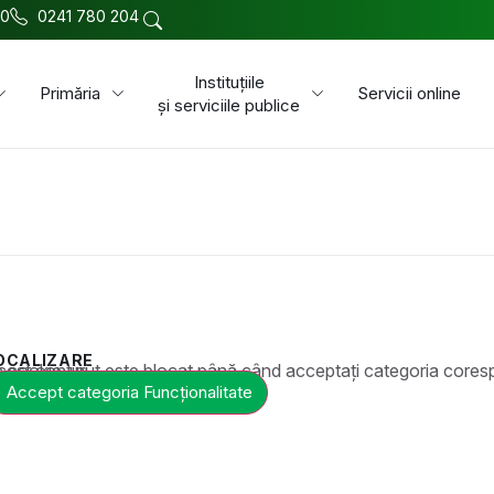
00
0241 780 204
Instituțiile
Primăria
Servicii online
și serviciile publice
OCALIZARE
t este blocat până când acceptați categoria corespunzătoare de cookie-uri.
Accept categoria Funcționalitate