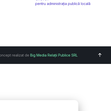
pentru administrația publică locală
oncept realizat de
Big Media Relații Publice SRL