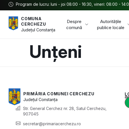
Program de lucru: luni - joi 08:00 - 16:30, vineri: 08:00 - 14:
COMUNA
Despre
Autoritățile
CERCHEZU
comună
publice locale
Județul
Constanța
Unțeni
PRIMĂRIA COMUNEI CERCHEZU
L
Acest conținu
Județul
Constanța
Str. General Cerchez nr. 28, Satul Cerchezu,
907045
secretar@primariacerchezu.ro