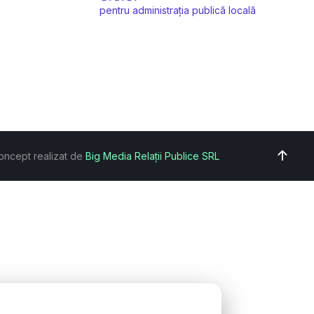
pentru administrația publică locală
oncept realizat de
Big Media Relații Publice SRL