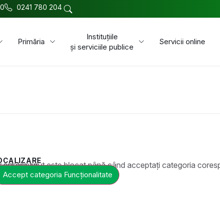
00
0241 780 204
Instituțiile
Primăria
Servicii online
și serviciile publice
OCALIZARE
t este blocat până când acceptați categoria corespunzătoare de cookie-uri.
Accept categoria Funcționalitate