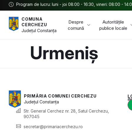
Program de lucru: luni - joi 08:00 - 16:30, vineri: 08:00 - 14:
COMUNA
Despre
Autoritățile
CERCHEZU
comună
publice locale
Județul
Constanța
Urmeniș
PRIMĂRIA COMUNEI CERCHEZU
L
Acest conținu
Județul
Constanța
Str. General Cerchez nr. 28, Satul Cerchezu,
907045
secretar@primariacerchezu.ro