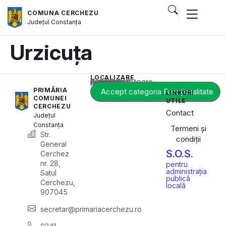
COMUNA CERCHEZU
Județul
Constanța
Urzicuța
LOCALIZARE
Acest conținut este blocat până când acceptați categoria corespunzătoare de cookie-uri.
PRIMĂRIA
Accept categoria Funcționalitate
LINKURI
COMUNEI
UTILE
CERCHEZU
Contact
Județul
Constanța
Termeni și
Str.
condiții
General
S.O.S.
Cerchez
nr. 28,
pentru
administrația
Satul
publică
Cerchezu,
locală
907045
secretar@primariacerchezu.ro