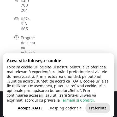
0241
780
204
0374
918
685
Program
de lucru
cu
publicul:
luni - joi
Acest site folosește cookie
08:00 -
Folosim cookie-uri pe site-ul nostru pentru a vă oferi cea
16:30
mai relevantă experiență, reținând preferințele și vizitele
, vineri:
dumneavoastră. Prin efectuarea unui click pe butonul
08:00 -
„Sunt de acord”, sunteți de acord ca TOATE cookie-urile să
14:00
fie utilizate. De asemenea, puteți să refuzați cookie-urile
opționale prin apăsarea butonului „Refuz”. Prin
continuarea accesării sau utilizării Site-ului web vă
exprimați acordul cu privire la
Termeni și Condiții
.
Concept realizat de
Big Media Relații Publice SRL
Accept TOATE
Resping opționale
Preferințe
Comuna Cerchezu
© 2026
Toate drepturile rezervate