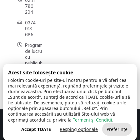
0241
780
204
0374
918
685
Program
de lucru
cu
publicul:
luni - joi
Acest site folosește cookie
08:00 -
Folosim cookie-uri pe site-ul nostru pentru a vă oferi cea
16:30
mai relevantă experiență, reținând preferințele și vizitele
, vineri:
dumneavoastră. Prin efectuarea unui click pe butonul
08:00 -
„Sunt de acord”, sunteți de acord ca TOATE cookie-urile să
14:00
fie utilizate. De asemenea, puteți să refuzați cookie-urile
opționale prin apăsarea butonului „Refuz”. Prin
continuarea accesării sau utilizării Site-ului web vă
exprimați acordul cu privire la
Termeni și Condiții
.
Concept realizat de
Big Media Relații Publice SRL
Accept TOATE
Resping opționale
Preferințe
Comuna Cerchezu
© 2026
Toate drepturile rezervate