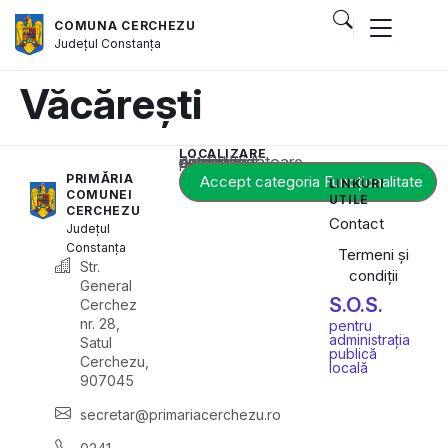
COMUNA CERCHEZU
Județul
Constanța
Văcărești
LOCALIZARE
Acest conținut este blocat până când acceptați categoria corespunzătoare de cookie-uri.
PRIMĂRIA
Accept categoria Funcționalitate
LINKURI
COMUNEI
UTILE
CERCHEZU
Contact
Județul
Constanța
Termeni și
Str.
condiții
General
S.O.S.
Cerchez
nr. 28,
pentru
administrația
Satul
publică
Cerchezu,
locală
907045
secretar@primariacerchezu.ro