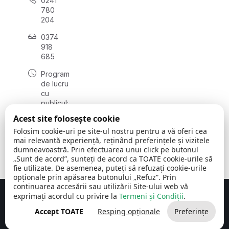
0241
780
204
0374
918
685
Program
de lucru
cu
publicul:
luni - joi
Acest site folosește cookie
08:00 -
Folosim cookie-uri pe site-ul nostru pentru a vă oferi cea
16:30
mai relevantă experiență, reținând preferințele și vizitele
, vineri:
dumneavoastră. Prin efectuarea unui click pe butonul
08:00 -
„Sunt de acord”, sunteți de acord ca TOATE cookie-urile să
14:00
fie utilizate. De asemenea, puteți să refuzați cookie-urile
opționale prin apăsarea butonului „Refuz”. Prin
continuarea accesării sau utilizării Site-ului web vă
exprimați acordul cu privire la
Termeni și Condiții
.
Concept realizat de
Big Media Relații Publice SRL
Accept TOATE
Resping opționale
Preferințe
Comuna Cerchezu
© 2026
Toate drepturile rezervate