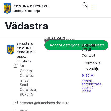
COMUNA CERCHEZU
Județul
Constanța
Vădastra
LOCALIZARE
Acest conținut este blocat până când acceptați categoria corespunzătoare de cookie-uri.
PRIMĂRIA
Accept categoria Funcționalitate
LINKURI
COMUNEI
UTILE
CERCHEZU
Contact
Județul
Constanța
Termeni și
Str.
condiții
General
S.O.S.
Cerchez
nr. 28,
pentru
administrația
Satul
publică
Cerchezu,
locală
907045
secretar@primariacerchezu.ro