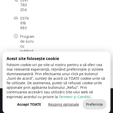
0241
780
204
0374
918
685
Program
de lucru
cu
publicul:
luni - joi
Acest site folosește cookie
08:00 -
Folosim cookie-uri pe site-ul nostru pentru a vă oferi cea
16:30
mai relevantă experiență, reținând preferințele și vizitele
, vineri:
dumneavoastră. Prin efectuarea unui click pe butonul
08:00 -
„Sunt de acord”, sunteți de acord ca TOATE cookie-urile să
14:00
fie utilizate. De asemenea, puteți să refuzați cookie-urile
opționale prin apăsarea butonului „Refuz”. Prin
continuarea accesării sau utilizării Site-ului web vă
exprimați acordul cu privire la
Termeni și Condiții
.
Concept realizat de
Big Media Relații Publice SRL
Accept TOATE
Resping opționale
Preferințe
Comuna Cerchezu
© 2026
Toate drepturile rezervate