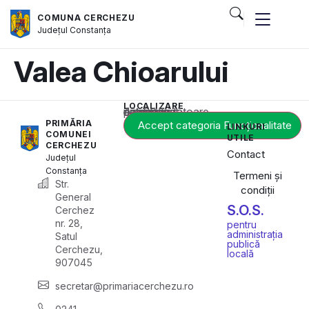
COMUNA CERCHEZU
Județul
Constanța
Valea Chioarului
LOCALIZARE
Acest conținut este blocat până când acceptați categoria corespunzătoare de cookie-uri.
PRIMĂRIA
Accept categoria Funcționalitate
LINKURI
COMUNEI
UTILE
CERCHEZU
Contact
Județul
Constanța
Termeni și
Str.
condiții
General
S.O.S.
Cerchez
nr. 28,
pentru
administrația
Satul
publică
Cerchezu,
locală
907045
secretar@primariacerchezu.ro