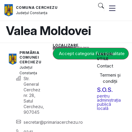
COMUNA CERCHEZU
Județul
Constanța
Valea Moldovei
LOCALIZARE
Acest conținut este blocat până când acceptați categoria corespunzătoare de cookie-uri.
PRIMĂRIA
Accept categoria Funcționalitate
LINKURI
COMUNEI
UTILE
CERCHEZU
Contact
Județul
Constanța
Termeni și
Str.
condiții
General
S.O.S.
Cerchez
nr. 28,
pentru
administrația
Satul
publică
Cerchezu,
locală
907045
secretar@primariacerchezu.ro