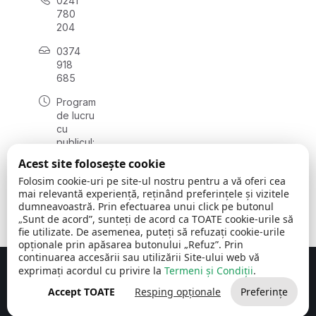
0241
780
204
0374
918
685
Program
de lucru
cu
publicul:
luni - joi
Acest site folosește cookie
08:00 -
Folosim cookie-uri pe site-ul nostru pentru a vă oferi cea
16:30
mai relevantă experiență, reținând preferințele și vizitele
, vineri:
dumneavoastră. Prin efectuarea unui click pe butonul
08:00 -
„Sunt de acord”, sunteți de acord ca TOATE cookie-urile să
14:00
fie utilizate. De asemenea, puteți să refuzați cookie-urile
opționale prin apăsarea butonului „Refuz”. Prin
continuarea accesării sau utilizării Site-ului web vă
exprimați acordul cu privire la
Termeni și Condiții
.
Concept realizat de
Big Media Relații Publice SRL
Accept TOATE
Resping opționale
Preferințe
Comuna Cerchezu
© 2026
Toate drepturile rezervate