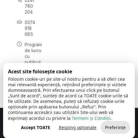
0241
780
204
0374
918
685
Program
de lucru
cu
publicul:
luni - joi
Acest site folosește cookie
08:00 -
Folosim cookie-uri pe site-ul nostru pentru a vă oferi cea
16:30
mai relevantă experiență, reținând preferințele și vizitele
, vineri:
dumneavoastră. Prin efectuarea unui click pe butonul
08:00 -
„Sunt de acord”, sunteți de acord ca TOATE cookie-urile să
14:00
fie utilizate. De asemenea, puteți să refuzați cookie-urile
opționale prin apăsarea butonului „Refuz”. Prin
continuarea accesării sau utilizării Site-ului web vă
exprimați acordul cu privire la
Termeni și Condiții
.
Concept realizat de
Big Media Relații Publice SRL
Accept TOATE
Resping opționale
Preferințe
Comuna Cerchezu
© 2026
Toate drepturile rezervate