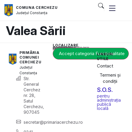
COMUNA CERCHEZU
Județul
Constanța
Valea Sării
LOCALIZARE
Acest conținut este blocat până când acceptați categoria corespunzătoare de cookie-uri.
PRIMĂRIA
Accept categoria Funcționalitate
LINKURI
COMUNEI
UTILE
CERCHEZU
Contact
Județul
Constanța
Termeni și
Str.
condiții
General
S.O.S.
Cerchez
nr. 28,
pentru
administrația
Satul
publică
Cerchezu,
locală
907045
secretar@primariacerchezu.ro