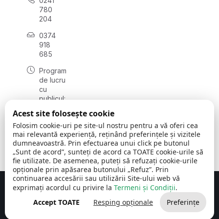
0241
780
204
0374
918
685
Program
de lucru
cu
publicul:
luni - joi
Acest site folosește cookie
08:00 -
Folosim cookie-uri pe site-ul nostru pentru a vă oferi cea
16:30
mai relevantă experiență, reținând preferințele și vizitele
, vineri:
dumneavoastră. Prin efectuarea unui click pe butonul
08:00 -
„Sunt de acord”, sunteți de acord ca TOATE cookie-urile să
14:00
fie utilizate. De asemenea, puteți să refuzați cookie-urile
opționale prin apăsarea butonului „Refuz”. Prin
continuarea accesării sau utilizării Site-ului web vă
exprimați acordul cu privire la
Termeni și Condiții
.
Concept realizat de
Big Media Relații Publice SRL
Accept TOATE
Resping opționale
Preferințe
Comuna Cerchezu
© 2026
Toate drepturile rezervate