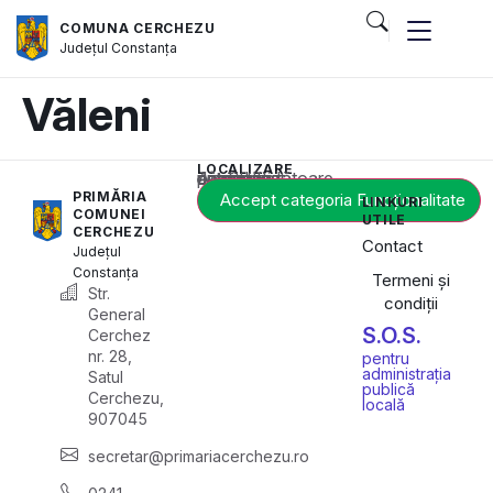
COMUNA CERCHEZU
Județul
Constanța
Văleni
LOCALIZARE
Acest conținut este blocat până când acceptați categoria corespunzătoare de cookie-uri.
PRIMĂRIA
Accept categoria Funcționalitate
LINKURI
COMUNEI
UTILE
CERCHEZU
Contact
Județul
Constanța
Termeni și
Str.
condiții
General
S.O.S.
Cerchez
nr. 28,
pentru
administrația
Satul
publică
Cerchezu,
locală
907045
secretar@primariacerchezu.ro