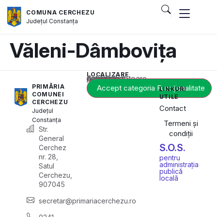
COMUNA CERCHEZU
Județul
Constanța
Văleni-Dâmbovița
LOCALIZARE
Acest conținut este blocat până când acceptați categoria corespunzătoare de cookie-uri.
PRIMĂRIA
Accept categoria Funcționalitate
LINKURI
COMUNEI
UTILE
CERCHEZU
Contact
Județul
Constanța
Termeni și
Str.
condiții
General
S.O.S.
Cerchez
nr. 28,
pentru
administrația
Satul
publică
Cerchezu,
locală
907045
secretar@primariacerchezu.ro