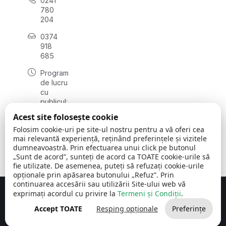
0241
780
204
0374
918
685
Program
de lucru
cu
publicul:
luni - joi
Acest site folosește cookie
08:00 -
Folosim cookie-uri pe site-ul nostru pentru a vă oferi cea
16:30
mai relevantă experiență, reținând preferințele și vizitele
, vineri:
dumneavoastră. Prin efectuarea unui click pe butonul
08:00 -
„Sunt de acord”, sunteți de acord ca TOATE cookie-urile să
14:00
fie utilizate. De asemenea, puteți să refuzați cookie-urile
opționale prin apăsarea butonului „Refuz”. Prin
continuarea accesării sau utilizării Site-ului web vă
exprimați acordul cu privire la
Termeni și Condiții
.
Concept realizat de
Big Media Relații Publice SRL
Accept TOATE
Resping opționale
Preferințe
Comuna Cerchezu
© 2026
Toate drepturile rezervate