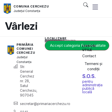
COMUNA CERCHEZU
Județul
Constanța
Vârlezi
LOCALIZARE
Acest conținut este blocat până când acceptați categoria corespunzătoare de cookie-uri.
PRIMĂRIA
Accept categoria Funcționalitate
LINKURI
COMUNEI
UTILE
CERCHEZU
Contact
Județul
Constanța
Termeni și
Str.
condiții
General
S.O.S.
Cerchez
nr. 28,
pentru
administrația
Satul
publică
Cerchezu,
locală
907045
secretar@primariacerchezu.ro