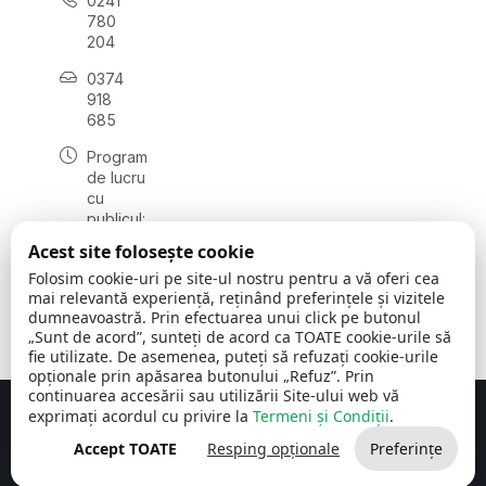
0241
780
204
0374
918
685
Program
de lucru
cu
publicul:
luni - joi
Acest site folosește cookie
08:00 -
Folosim cookie-uri pe site-ul nostru pentru a vă oferi cea
16:30
mai relevantă experiență, reținând preferințele și vizitele
, vineri:
dumneavoastră. Prin efectuarea unui click pe butonul
08:00 -
„Sunt de acord”, sunteți de acord ca TOATE cookie-urile să
14:00
fie utilizate. De asemenea, puteți să refuzați cookie-urile
opționale prin apăsarea butonului „Refuz”. Prin
continuarea accesării sau utilizării Site-ului web vă
exprimați acordul cu privire la
Termeni și Condiții
.
Concept realizat de
Big Media Relații Publice SRL
Accept TOATE
Resping opționale
Preferințe
Comuna Cerchezu
© 2026
Toate drepturile rezervate