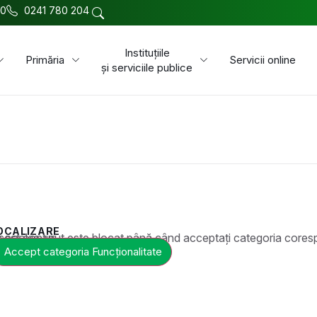
00
0241 780 204
Instituțiile
Primăria
Servicii online
și serviciile publice
OCALIZARE
t este blocat până când acceptați categoria corespunzătoare de cookie-uri.
Accept categoria Funcționalitate