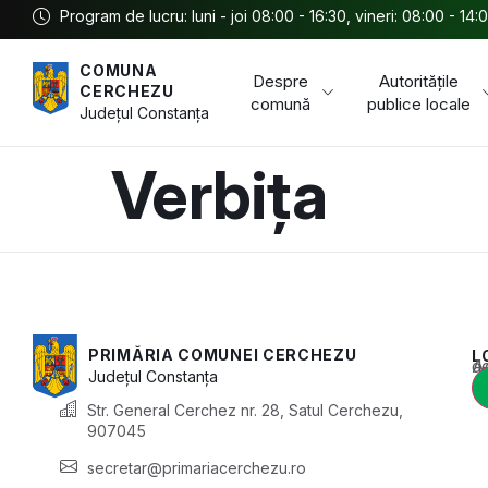
Program de lucru: luni - joi 08:00 - 16:30, vineri: 08:00 - 14:
COMUNA
Despre
Autoritățile
CERCHEZU
comună
publice locale
Județul
Constanța
Verbița
PRIMĂRIA COMUNEI CERCHEZU
L
Acest conținu
Județul
Constanța
Str. General Cerchez nr. 28, Satul Cerchezu,
907045
secretar@primariacerchezu.ro