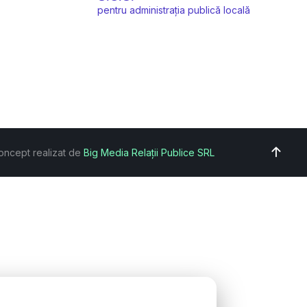
pentru administrația publică locală
oncept realizat de
Big Media Relații Publice SRL