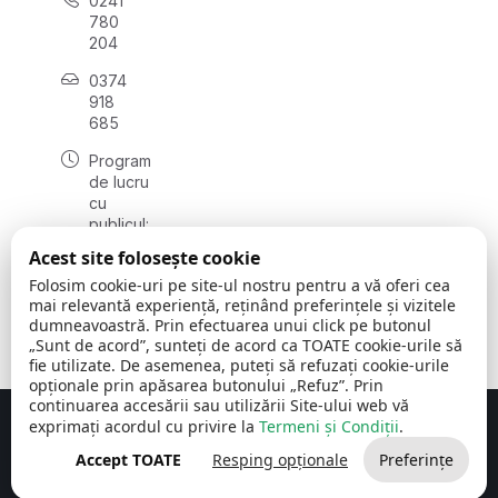
0241
780
204
0374
918
685
Program
de lucru
cu
publicul:
luni - joi
Acest site folosește cookie
08:00 -
Folosim cookie-uri pe site-ul nostru pentru a vă oferi cea
16:30
mai relevantă experiență, reținând preferințele și vizitele
, vineri:
dumneavoastră. Prin efectuarea unui click pe butonul
08:00 -
„Sunt de acord”, sunteți de acord ca TOATE cookie-urile să
14:00
fie utilizate. De asemenea, puteți să refuzați cookie-urile
opționale prin apăsarea butonului „Refuz”. Prin
continuarea accesării sau utilizării Site-ului web vă
exprimați acordul cu privire la
Termeni și Condiții
.
Concept realizat de
Big Media Relații Publice SRL
Accept TOATE
Resping opționale
Preferințe
Comuna Cerchezu
© 2026
Toate drepturile rezervate