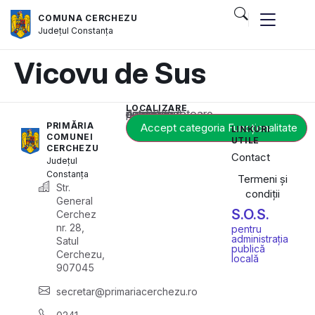
COMUNA CERCHEZU
Județul
Constanța
Vicovu de Sus
LOCALIZARE
Acest conținut este blocat până când acceptați categoria corespunzătoare de cookie-uri.
PRIMĂRIA
Accept categoria Funcționalitate
LINKURI
COMUNEI
UTILE
CERCHEZU
Contact
Județul
Constanța
Termeni și
Str.
condiții
General
S.O.S.
Cerchez
nr. 28,
pentru
administrația
Satul
publică
Cerchezu,
locală
907045
secretar@primariacerchezu.ro