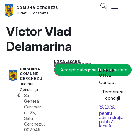
COMUNA CERCHEZU
Județul
Constanța
Victor Vlad
Delamarina
LOCALIZARE
Acest conținut este blocat până când acceptați categoria corespunzătoare de cookie-uri.
PRIMĂRIA
Accept categoria Funcționalitate
LINKURI
COMUNEI
UTILE
CERCHEZU
Contact
Județul
Constanța
Termeni și
Str.
condiții
General
S.O.S.
Cerchez
nr. 28,
pentru
administrația
Satul
publică
Cerchezu,
locală
907045