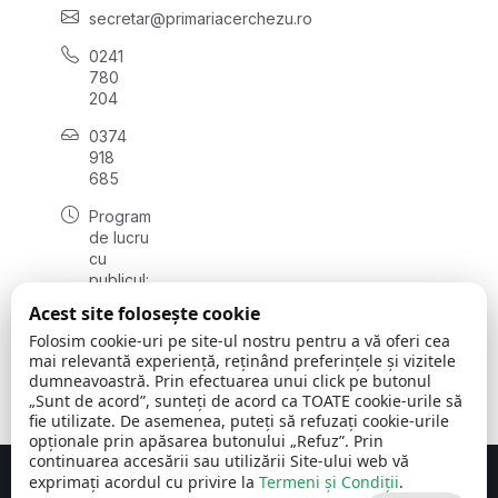
secretar@primariacerchezu.ro
0241
780
204
0374
918
685
Program
de lucru
cu
publicul:
luni - joi
Acest site folosește cookie
08:00 -
Folosim cookie-uri pe site-ul nostru pentru a vă oferi cea
16:30
mai relevantă experiență, reținând preferințele și vizitele
, vineri:
dumneavoastră. Prin efectuarea unui click pe butonul
08:00 -
„Sunt de acord”, sunteți de acord ca TOATE cookie-urile să
14:00
fie utilizate. De asemenea, puteți să refuzați cookie-urile
opționale prin apăsarea butonului „Refuz”. Prin
continuarea accesării sau utilizării Site-ului web vă
exprimați acordul cu privire la
Termeni și Condiții
.
Concept realizat de
Big Media Relații Publice SRL