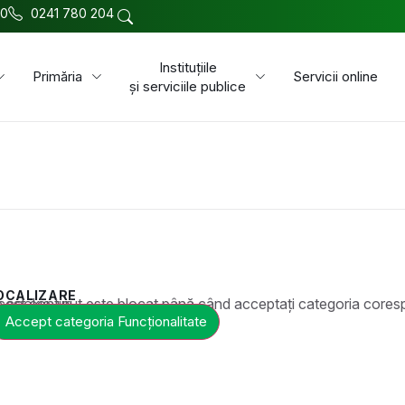
00
0241 780 204
Instituțiile
Primăria
Servicii online
și serviciile publice
OCALIZARE
t este blocat până când acceptați categoria corespunzătoare de cookie-uri.
Accept categoria Funcționalitate