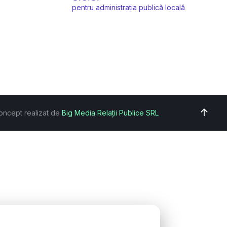
pentru administrația publică locală
oncept realizat de
Big Media Relații Publice SRL