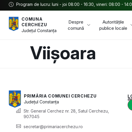
Program de lucru: luni - joi 08:00 - 16:30, vineri: 08:00 - 14:
COMUNA
Despre
Autoritățile
CERCHEZU
comună
publice locale
Județul
Constanța
Viișoara
PRIMĂRIA COMUNEI CERCHEZU
L
Acest conținu
Județul
Constanța
Str. General Cerchez nr. 28, Satul Cerchezu,
907045
secretar@primariacerchezu.ro