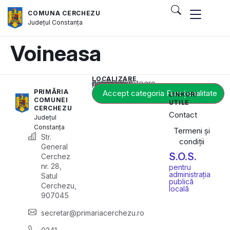
COMUNA CERCHEZU
Județul
Constanța
Voineasa
LOCALIZARE
Acest conținut este blocat până când acceptați categoria corespunzătoare de cookie-uri.
PRIMĂRIA
Accept categoria Funcționalitate
LINKURI
COMUNEI
UTILE
CERCHEZU
Contact
Județul
Constanța
Termeni și
Str.
condiții
General
S.O.S.
Cerchez
nr. 28,
pentru
administrația
Satul
publică
Cerchezu,
locală
907045
secretar@primariacerchezu.ro