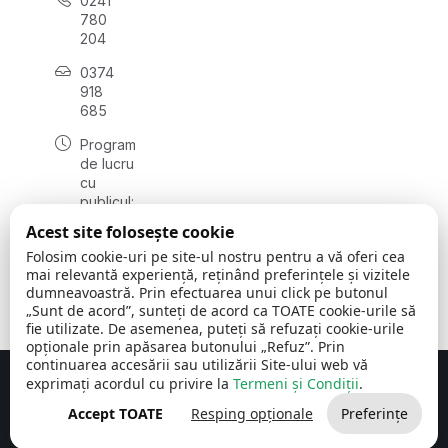
0241
780
204
0374
918
685
Program
de lucru
cu
publicul:
luni - joi
Acest site folosește cookie
08:00 -
Folosim cookie-uri pe site-ul nostru pentru a vă oferi cea
16:30
mai relevantă experiență, reținând preferințele și vizitele
, vineri:
dumneavoastră. Prin efectuarea unui click pe butonul
08:00 -
„Sunt de acord”, sunteți de acord ca TOATE cookie-urile să
14:00
fie utilizate. De asemenea, puteți să refuzați cookie-urile
opționale prin apăsarea butonului „Refuz”. Prin
continuarea accesării sau utilizării Site-ului web vă
exprimați acordul cu privire la
Termeni și Condiții
.
Concept realizat de
Big Media Relații Publice SRL
Accept TOATE
Resping opționale
Preferințe
Comuna Cerchezu
© 2026
Toate drepturile rezervate