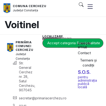
COMUNA CERCHEZU
Județul
Constanța
Voitinel
LOCALIZARE
Acest conținut este blocat până când acceptați categoria corespunzătoare de cookie-uri.
PRIMĂRIA
Accept categoria Funcționalitate
LINKURI
COMUNEI
UTILE
CERCHEZU
Contact
Județul
Constanța
Termeni și
Str.
condiții
General
S.O.S.
Cerchez
nr. 28,
pentru
administrația
Satul
publică
Cerchezu,
locală
907045
secretar@primariacerchezu.ro