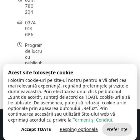
0241
780
204
0374
918
685
Program
de lucru
cu
publicul:
luni - joi
Acest site folosește cookie
08:00 -
Folosim cookie-uri pe site-ul nostru pentru a vă oferi cea
16:30
mai relevantă experiență, reținând preferințele și vizitele
, vineri:
dumneavoastră. Prin efectuarea unui click pe butonul
08:00 -
„Sunt de acord”, sunteți de acord ca TOATE cookie-urile să
14:00
fie utilizate. De asemenea, puteți să refuzați cookie-urile
opționale prin apăsarea butonului „Refuz”. Prin
continuarea accesării sau utilizării Site-ului web vă
exprimați acordul cu privire la
Termeni și Condiții
.
Concept realizat de
Big Media Relații Publice SRL
Accept TOATE
Resping opționale
Preferințe
Comuna Cerchezu
© 2026
Toate drepturile rezervate