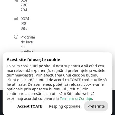
0241
780
204
0374
918
685
Program
de lucru
cu
publicul:
luni - joi
Acest site folosește cookie
08:00 -
Folosim cookie-uri pe site-ul nostru pentru a vă oferi cea
16:30
mai relevantă experiență, reținând preferințele și vizitele
, vineri:
dumneavoastră. Prin efectuarea unui click pe butonul
08:00 -
„Sunt de acord”, sunteți de acord ca TOATE cookie-urile să
14:00
fie utilizate. De asemenea, puteți să refuzați cookie-urile
opționale prin apăsarea butonului „Refuz”. Prin
continuarea accesării sau utilizării Site-ului web vă
exprimați acordul cu privire la
Termeni și Condiții
.
Concept realizat de
Big Media Relații Publice SRL
Accept TOATE
Resping opționale
Preferințe
Comuna Cerchezu
© 2026
Toate drepturile rezervate