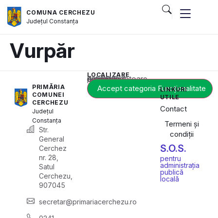
COMUNA CERCHEZU
Județul
Constanța
Vurpăr
LOCALIZARE
Acest conținut este blocat până când acceptați categoria corespunzătoare de cookie-uri.
PRIMĂRIA
Accept categoria Funcționalitate
LINKURI
COMUNEI
UTILE
CERCHEZU
Contact
Județul
Constanța
Termeni și
Str.
condiții
General
S.O.S.
Cerchez
nr. 28,
pentru
administrația
Satul
publică
Cerchezu,
locală
907045
secretar@primariacerchezu.ro