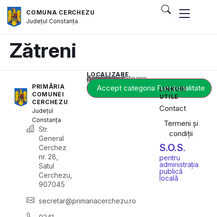
COMUNA CERCHEZU
Județul
Constanța
Zătreni
LOCALIZARE
Acest conținut este blocat până când acceptați categoria corespunzătoare de cookie-uri.
PRIMĂRIA
Accept categoria Funcționalitate
LINKURI
COMUNEI
UTILE
CERCHEZU
Contact
Județul
Constanța
Termeni și
Str.
condiții
General
S.O.S.
Cerchez
nr. 28,
pentru
administrația
Satul
publică
Cerchezu,
locală
907045
secretar@primariacerchezu.ro