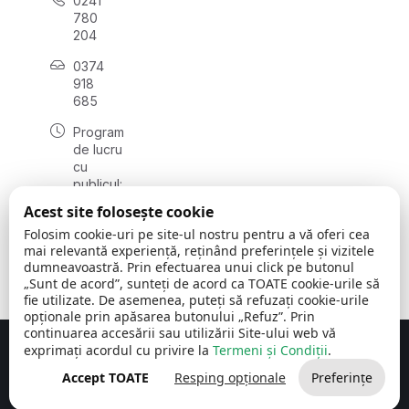
0241
780
204
0374
918
685
Program
de lucru
cu
publicul:
luni - joi
Acest site folosește cookie
08:00 -
Folosim cookie-uri pe site-ul nostru pentru a vă oferi cea
16:30
mai relevantă experiență, reținând preferințele și vizitele
, vineri:
dumneavoastră. Prin efectuarea unui click pe butonul
08:00 -
„Sunt de acord”, sunteți de acord ca TOATE cookie-urile să
14:00
fie utilizate. De asemenea, puteți să refuzați cookie-urile
opționale prin apăsarea butonului „Refuz”. Prin
continuarea accesării sau utilizării Site-ului web vă
exprimați acordul cu privire la
Termeni și Condiții
.
Concept realizat de
Big Media Relații Publice SRL
Accept TOATE
Resping opționale
Preferințe
Comuna Cerchezu
© 2026
Toate drepturile rezervate