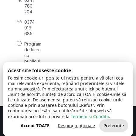
0241
780
204
0374
918
685
Program
de lucru
cu
publicul:
luni - joi
Acest site folosește cookie
08:00 -
Folosim cookie-uri pe site-ul nostru pentru a vă oferi cea
16:30
mai relevantă experiență, reținând preferințele și vizitele
, vineri:
dumneavoastră. Prin efectuarea unui click pe butonul
08:00 -
„Sunt de acord”, sunteți de acord ca TOATE cookie-urile să
14:00
fie utilizate. De asemenea, puteți să refuzați cookie-urile
opționale prin apăsarea butonului „Refuz”. Prin
continuarea accesării sau utilizării Site-ului web vă
exprimați acordul cu privire la
Termeni și Condiții
.
Concept realizat de
Big Media Relații Publice SRL
Accept TOATE
Resping opționale
Preferințe
Comuna Cerchezu
© 2026
Toate drepturile rezervate