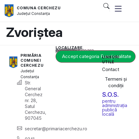
COMUNA CERCHEZU
Județul
Constanța
Zvoriștea
LOCALIZARE
Acest conținut este blocat până când acceptați categoria corespunzătoare de cookie-uri.
PRIMĂRIA
Accept categoria Funcționalitate
LINKURI
COMUNEI
UTILE
CERCHEZU
Contact
Județul
Constanța
Termeni și
Str.
condiții
General
S.O.S.
Cerchez
nr. 28,
pentru
administrația
Satul
publică
Cerchezu,
locală
907045
secretar@primariacerchezu.ro