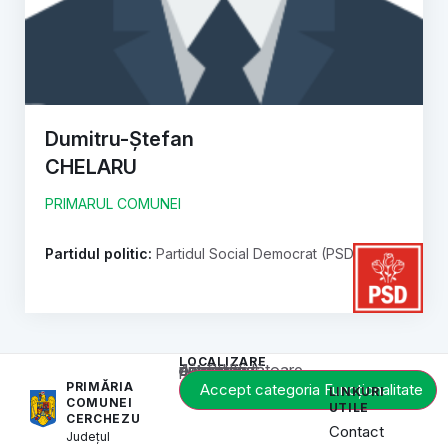
Dumitru-Ștefan
CHELARU
PRIMARUL COMUNEI
Partidul politic:
Partidul Social Democrat (PSD)
LOCALIZARE
Acest conținut este blocat până când acceptați categoria corespunzătoare de cookie-uri.
PRIMĂRIA
Accept categoria Funcționalitate
LINKURI
COMUNEI
UTILE
CERCHEZU
Contact
Județul