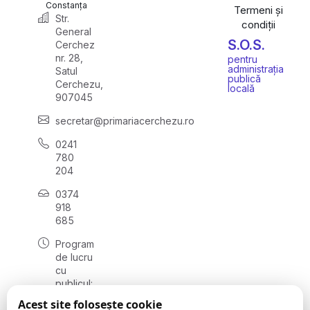
Constanța
Termeni și
Str.
condiții
General
S.O.S.
Cerchez
nr. 28,
pentru
administrația
Satul
publică
Cerchezu,
locală
907045
secretar@primariacerchezu.ro
0241
780
204
0374
918
685
Program
de lucru
cu
publicul:
luni - joi
Acest site folosește cookie
08:00 -