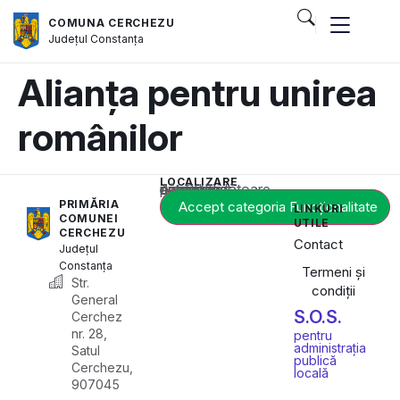
COMUNA CERCHEZU
Județul
Constanța
Alianța pentru unirea
românilor
LOCALIZARE
Acest conținut este blocat până când acceptați categoria corespunzătoare de cookie-uri.
PRIMĂRIA
Accept categoria Funcționalitate
LINKURI
COMUNEI
UTILE
CERCHEZU
Contact
Județul
Constanța
Termeni și
Str.
condiții
General
S.O.S.
Cerchez
nr. 28,
pentru
administrația
Satul
publică
Cerchezu,
locală
907045