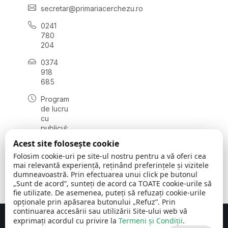
secretar@primariacerchezu.ro
0241
780
204
0374
918
685
Program
de lucru
cu
publicul:
luni - joi
Acest site folosește cookie
08:00 -
Folosim cookie-uri pe site-ul nostru pentru a vă oferi cea
16:30
mai relevantă experiență, reținând preferințele și vizitele
, vineri:
dumneavoastră. Prin efectuarea unui click pe butonul
08:00 -
„Sunt de acord”, sunteți de acord ca TOATE cookie-urile să
14:00
fie utilizate. De asemenea, puteți să refuzați cookie-urile
opționale prin apăsarea butonului „Refuz”. Prin
continuarea accesării sau utilizării Site-ului web vă
exprimați acordul cu privire la
Termeni și Condiții
.
Concept realizat de
Big Media Relații Publice SRL