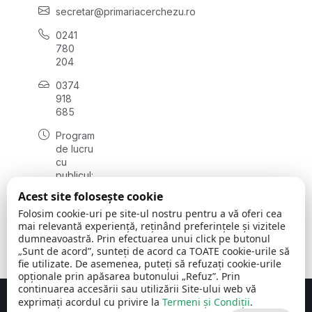
secretar@primariacerchezu.ro
0241
780
204
0374
918
685
Program
de lucru
cu
publicul:
luni - joi
Acest site folosește cookie
08:00 -
Folosim cookie-uri pe site-ul nostru pentru a vă oferi cea
16:30
mai relevantă experiență, reținând preferințele și vizitele
, vineri:
dumneavoastră. Prin efectuarea unui click pe butonul
08:00 -
„Sunt de acord”, sunteți de acord ca TOATE cookie-urile să
14:00
fie utilizate. De asemenea, puteți să refuzați cookie-urile
opționale prin apăsarea butonului „Refuz”. Prin
continuarea accesării sau utilizării Site-ului web vă
exprimați acordul cu privire la
Termeni și Condiții
.
Concept realizat de
Big Media Relații Publice SRL