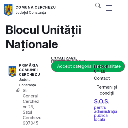
COMUNA CERCHEZU
Județul
Constanța
Blocul Unității
Naționale
LOCALIZARE
Acest conținut este blocat până când acceptați categoria corespunzătoare de cookie-uri.
PRIMĂRIA
Accept categoria Funcționalitate
LINKURI
COMUNEI
UTILE
CERCHEZU
Contact
Județul
Constanța
Termeni și
Str.
condiții
General
S.O.S.
Cerchez
nr. 28,
pentru
administrația
Satul
publică
Cerchezu,
locală
907045