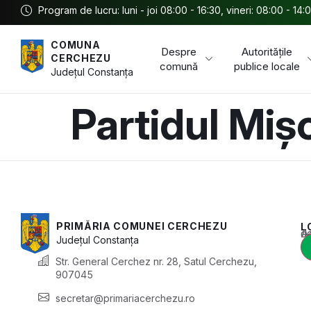
Program de lucru: luni - joi 08:00 - 16:30, vineri: 08:00 - 14:
COMUNA
Despre
Autoritățile
CERCHEZU
comună
publice locale
Județul
Constanța
Partidul Miș
PRIMĂRIA COMUNEI CERCHEZU
L
Acest conținu
Județul
Constanța
Str. General Cerchez nr. 28, Satul Cerchezu,
907045
secretar@primariacerchezu.ro