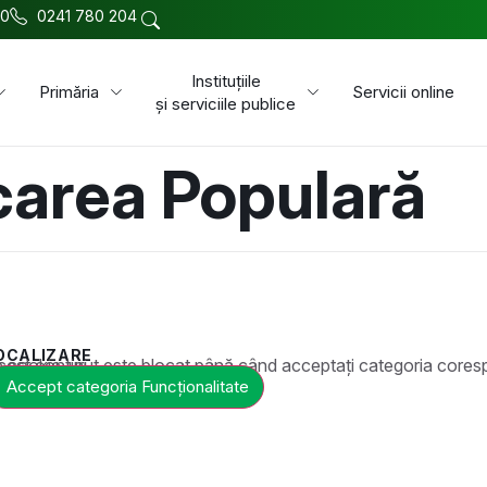
00
0241 780 204
Instituțiile
Primăria
Servicii online
și serviciile publice
carea Populară
OCALIZARE
t este blocat până când acceptați categoria corespunzătoare de cookie-uri.
Accept categoria Funcționalitate