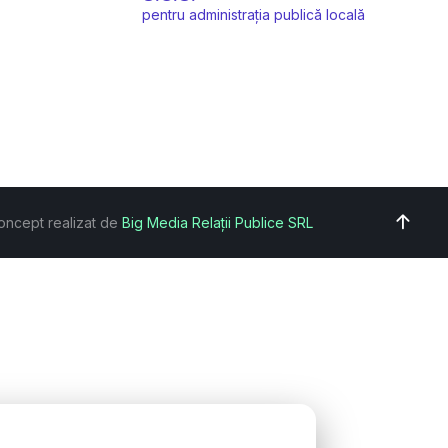
pentru administrația publică locală
oncept realizat de
Big Media Relații Publice SRL